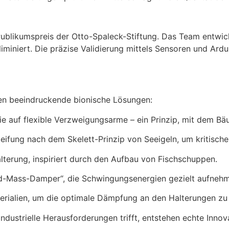
 Publikumspreis der Otto-Spaleck-Stiftung. Das Team entwi
miniert. Die präzise Validierung mittels Sensoren und Ard
en beeindruckende bionische Lösungen:
e auf flexible Verzweigungsarme – ein Prinzip, mit dem B
eifung nach dem Skelett-Prinzip von Seeigeln, um kritisch
lterung, inspiriert durch den Aufbau von Fischschuppen.
Mass-Damper“, die Schwingungsenergien gezielt aufnehmen
ialien, um die optimale Dämpfung an den Halterungen zu 
dustrielle Herausforderungen trifft, entstehen echte Innov